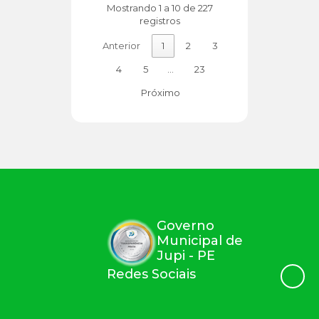
Mostrando 1 a 10 de 227
registros
Anterior
1
2
3
4
5
…
23
Próximo
Governo
Municipal de
Jupi - PE
Redes Sociais