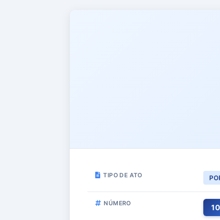
TIPO DE ATO
PO
NÚMERO
1