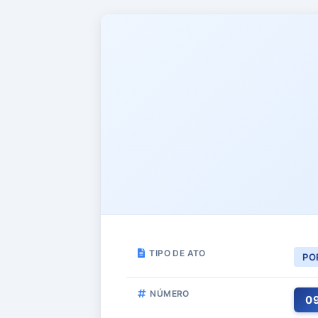
TIPO DE ATO
PO
NÚMERO
0